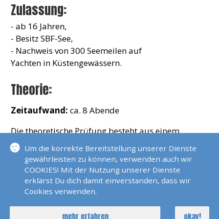
Zulassung:
- ab 16 Jahren,
- Besitz SBF-See,
- Nachweis von 300 Seemeilen auf
Yachten in Küstengewässern.
Theorie:
Zeitaufwand:
ca. 8 Abende
Die theoretische Prüfung besteht aus einem
Fragebogen, einer Kartenaufgabe und ggf. einer
Um die korrekte Bereitstellung unserer Dienste
mündlichen Prüfung. Erweiterte Kenntnisse der
gewährleisten zu können, verwenden auch wir
- Navigation,
COOKIES! Mit der Nutzung unserer Dienste
- der Seemannschaft,
erklärst Du dich damit einverstanden, dass wir
- des Schifffahrtsrechts und
Cookies verwenden.
- der Wetterkunde sind nachzuweisen.
mehr erfahren
okay!