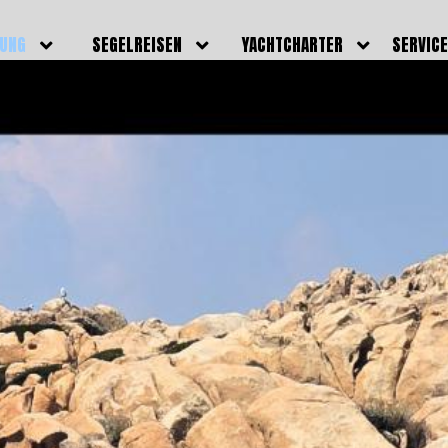
DUNG
SEGELREISEN
YACHTCHARTER
SERVIC
HRERSCHEINE
AKTUELLE REISEN
EIGENE YACHTEN
LEISTU
EINE
BILDER REISEN
BELEGUNGSPLAN EIGENE
TEAM
YACHTEN
IGNALMITTEL
SKIPPER
VIDEOS
WELTWEITE
ILDUNG
FAQ
NEWSLE
YACHTCHARTER
DUNGSBOOTE
BLOG
REVIERINFOS
ERFOLG
FAQ
RMINE
GSTERMINE
URS