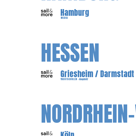
Hamburg
MEDIA
HESSEN
Griesheim / Darmstadt
YACHTSCHULEN
- Hauptsitz
NORDRHEIN
Köln