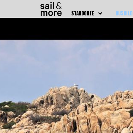
STANDORTE
AUSBIL
DEUTSCHLAND
BOOTSFÜ
BADEN BADEN
FUNKSCH
BRUCHSAL
SEENOTS
GRIESHEIM /
WEITERB
DARMSTADT
AUSBIL
HAMBURG
PREISE
HEIDELBERG
KURSTE
KARLSRUHE
PRÜFUN
KÖLN
ONLINEK
PFORZHEIM
FAQ
RHEINSTETTEN
SWR BADEN BADEN
STUTTGART