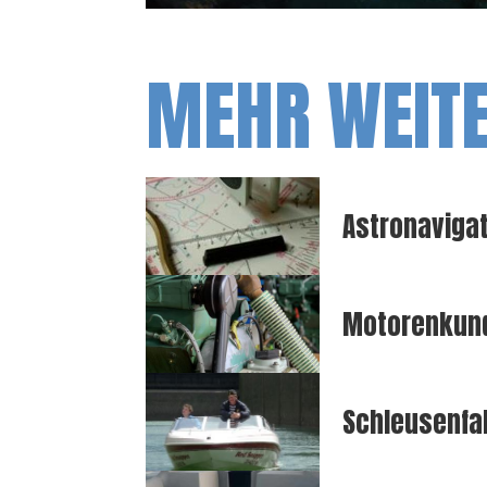
MEHR WEIT
Astronaviga
Motorenkun
Schleusenfa