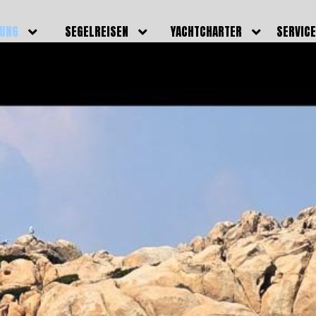
DUNG
SEGELREISEN
YACHTCHARTER
SERVIC
HRERSCHEINE
AKTUELLE REISEN
EIGENE YACHTEN
LEISTU
EINE
BILDER REISEN
BELEGUNGSPLAN EIGENE
TEAM
YACHTEN
IGNALMITTEL
SKIPPER
VIDEOS
WELTWEITE
ILDUNG
FAQ
NEWSLE
YACHTCHARTER
DUNGSBOOTE
BLOG
REVIERINFOS
ERFOLG
FAQ
RMINE
GSTERMINE
URS