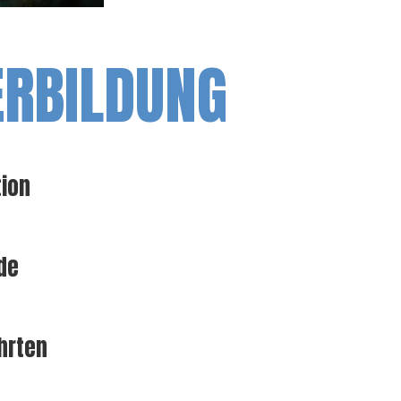
ERBILDUNG
tion
de
hrten