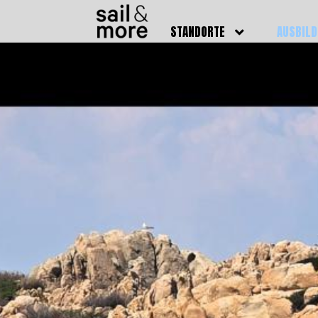
STANDORTE
AUSBIL
DEUTSCHLAND
BOOTSFÜ
BADEN BADEN
FUNKSCH
BRUCHSAL
SEENOTS
GRIESHEIM /
WEITERB
DARMSTADT
AUSBIL
HAMBURG
PREISE
HEIDELBERG
KURSTE
KARLSRUHE
PRÜFUN
KÖLN
ONLINEK
PFORZHEIM
FAQ
RHEINSTETTEN
SWR BADEN BADEN
STUTTGART