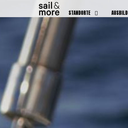
STANDORTE
AUSBIL
DEUTSCHLAND
BOOTSFÜ
BADEN BADEN
FUNKSCH
BRUCHSAL
SEENOTS
GRIESHEIM /
WEITERB
DARMSTADT
AUSBIL
HAMBURG
PREISE
HEIDELBERG
KURSTE
KARLSRUHE
PRÜFUN
KÖLN
ONLINEK
PFORZHEIM
FAQ
RHEINSTETTEN
SWR BADEN BADEN
STUTTGART