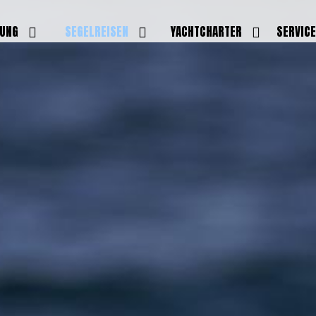
DUNG
SEGELREISEN
YACHTCHARTER
SERVIC
HRERSCHEINE
AKTUELLE REISEN
EIGENE YACHTEN
LEISTU
EINE
BILDER REISEN
BELEGUNGSPLAN EIGENE
TEAM
YACHTEN
IGNALMITTEL
SKIPPER
VIDEOS
WELTWEITE
ILDUNG
FAQ
NEWSLE
YACHTCHARTER
DUNGSBOOTE
BLOG
REVIERINFOS
ERFOLG
FAQ
RMINE
GSTERMINE
URS