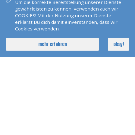
Um die korrekte Bereitstellung unserer Dienste
Polarlicht 2022 Norwegen
gewährleisten zu können, verwenden auch wir
COOKIES! Mit der Nutzung unserer Dienste
erklärst Du dich damit einverstanden, dass wir
Cookies verwenden.
Seychellen 2022
mehr erfahren
okay!
SKS Agana 2021
Dänemark 2021
Pirats Of Paros 2021
Holland Kindertörn 2020