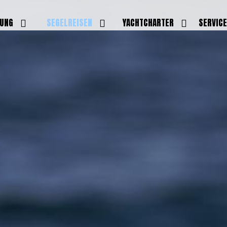
DUNG
SEGELREISEN
YACHTCHARTER
SERVIC
HRERSCHEINE
AKTUELLE REISEN
EIGENE YACHTEN
LEISTU
EINE
BILDER REISEN
BELEGUNGSPLAN EIGENE
TEAM
YACHTEN
IGNALMITTEL
SKIPPER
VIDEOS
WELTWEITE
ILDUNG
FAQ
NEWSLE
YACHTCHARTER
DUNGSBOOTE
BLOG
REVIERINFOS
ERFOLG
FAQ
RMINE
GSTERMINE
URS