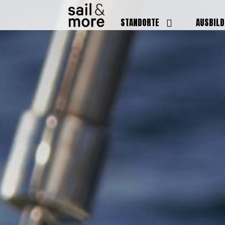
STANDORTE
AUSBIL
DEUTSCHLAND
BOOTSFÜ
BADEN BADEN
FUNKSCH
BRUCHSAL
SEENOTS
GRIESHEIM /
WEITERB
DARMSTADT
AUSBIL
HAMBURG
PREISE
HEIDELBERG
KURSTE
KARLSRUHE
PRÜFUN
KÖLN
ONLINEK
PFORZHEIM
FAQ
RHEINSTETTEN
SWR BADEN BADEN
STUTTGART