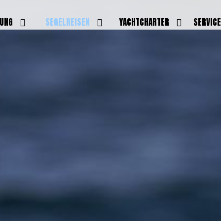
DUNG
SEGELREISEN
YACHTCHARTER
SERVIC
HRERSCHEINE
AKTUELLE REISEN
EIGENE YACHTEN
LEISTU
EINE
BILDER REISEN
BELEGUNGSPLAN EIGENE
TEAM
YACHTEN
IGNALMITTEL
SKIPPER
VIDEOS
WELTWEITE
ILDUNG
FAQ
NEWSLE
YACHTCHARTER
DUNGSBOOTE
BLOG
REVIERINFOS
ERFOLG
FAQ
RMINE
GSTERMINE
URS