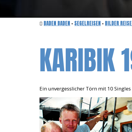
BADEN BADEN
-
SEGELREISEN
-
BILDER REIS
KARIBIK
Ein unvergesslicher Törn mit 10 Singles