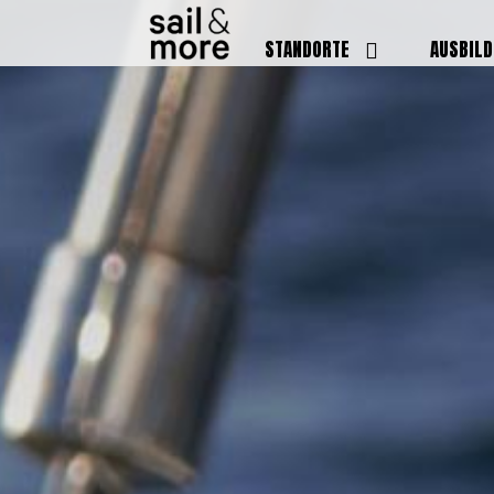
STANDORTE
AUSBIL
DEUTSCHLAND
BOOTSFÜ
BADEN BADEN
FUNKSCH
BRUCHSAL
SEENOTS
GRIESHEIM /
WEITERB
DARMSTADT
AUSBIL
HAMBURG
PREISE
HEIDELBERG
KURSTE
KARLSRUHE
PRÜFUN
KÖLN
ONLINEK
PFORZHEIM
FAQ
RHEINSTETTEN
SWR BADEN BADEN
STUTTGART