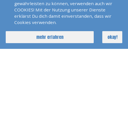
gewährleisten zu können, verwenden auch wir
COOKIES! Mit der Nutzung unserer Dienste
Bodensee Skippertraining
erklärst Du dich damit einverstanden, dass wir
2022
Cookies verwenden.
mehr erfahren
okay!
Pirats Of Sardinia 2022
Polarlicht 2022 Norwegen
Seychellen 2022
SKS Agana 2021