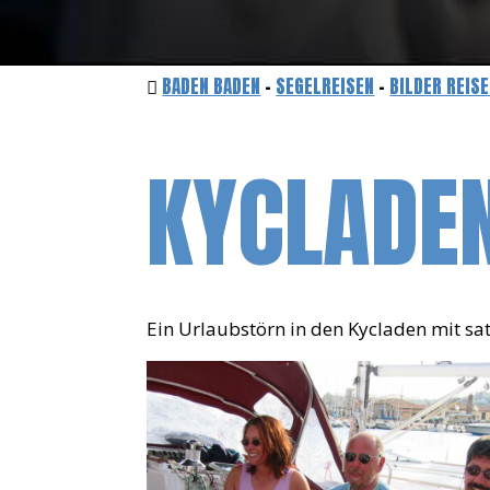
BADEN BADEN
-
SEGELREISEN
-
BILDER REIS
KYCLADE
Ein Urlaubstörn in den Kycladen mit sa