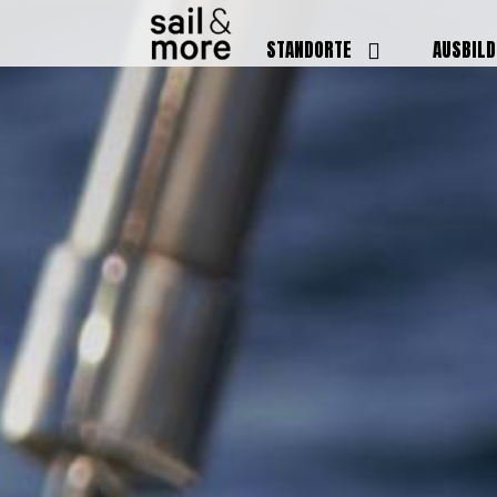
STANDORTE
AUSBIL
DEUTSCHLAND
BOOTSFÜ
BADEN BADEN
FUNKSCH
BRUCHSAL
SEENOTS
GRIESHEIM /
WEITERB
DARMSTADT
AUSBIL
HAMBURG
PREISE
HEIDELBERG
KURSTE
KARLSRUHE
PRÜFUN
KÖLN
ONLINEK
PFORZHEIM
FAQ
RHEINSTETTEN
SWR BADEN BADEN
STUTTGART