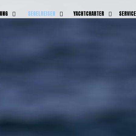
DUNG
SEGELREISEN
YACHTCHARTER
SERVIC
HRERSCHEINE
AKTUELLE REISEN
EIGENE YACHTEN
LEISTU
EINE
BILDER REISEN
BELEGUNGSPLAN EIGENE
TEAM
YACHTEN
IGNALMITTEL
SKIPPER
VIDEOS
WELTWEITE
ILDUNG
FAQ
NEWSLE
YACHTCHARTER
DUNGSBOOTE
BLOG
REVIERINFOS
ERFOLG
FAQ
RMINE
GSTERMINE
URS