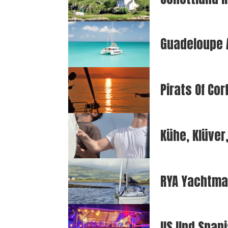
Guadeloupe 
Pirats Of Co
Kühe, Klüver
RYA Yachtma
US Und Spani