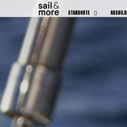
STANDORTE
AUSBIL
DEUTSCHLAND
BOOTSFÜ
BADEN BADEN
FUNKSCH
BRUCHSAL
SEENOTS
GRIESHEIM /
WEITERB
DARMSTADT
AUSBIL
HAMBURG
PREISE
HEIDELBERG
KURSTE
KARLSRUHE
PRÜFUN
KÖLN
ONLINEK
PFORZHEIM
FAQ
RHEINSTETTEN
SWR BADEN BADEN
STUTTGART