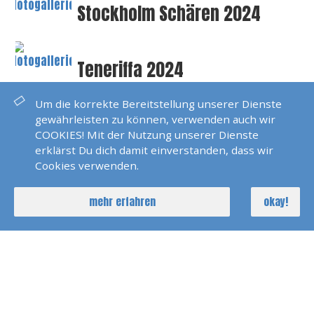
Stockholm Schären 2024
Teneriffa 2024
Um die korrekte Bereitstellung unserer Dienste
Code Cero Ausbildung
gewährleisten zu können, verwenden auch wir
Bodensee 2023
COOKIES! Mit der Nutzung unserer Dienste
erklärst Du dich damit einverstanden, dass wir
Cookies verwenden.
Pirats Of Skiathos 2023
mehr erfahren
okay!
Karibik Windwards 2023
Bodensee Skippertraining
2022