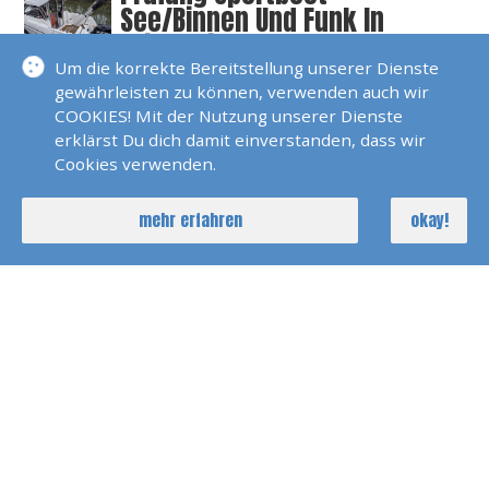
See/Binnen Und Funk In
Griesheim
Um die korrekte Bereitstellung unserer Dienste
SKS Prüfungstörn Trogir
gewährleisten zu können, verwenden auch wir
2025
COOKIES! Mit der Nutzung unserer Dienste
erklärst Du dich damit einverstanden, dass wir
Cookies verwenden.
SKP SBFS Prüfung Trogir
2023
mehr erfahren
okay!
SKS Und SBFS Prüfung Trogir
Mai 2025
SKS Und SBFS Prüfung Trogir
Oktober 2024
RYA Yachtmaster Exam
Schottland 2025