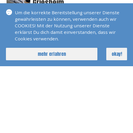
Griesheim
Um die korrekte Bereitstellung unserer Dienste
SKS Prüfungstörn Trogir
gewährleisten zu können, verwenden auch wir
2025
COOKIES! Mit der Nutzung unserer Dienste
erklärst Du dich damit einverstanden, dass wir
SKP SBFS Prüfung Trogir
Cookies verwenden.
2023
mehr erfahren
okay!
SKS Und SBFS Prüfung Trogir
Mai 2025
SKS Und SBFS Prüfung Trogir
Oktober 2024
RYA Yachtmaster Exam
Schottland 2025
Prüfung Sportboot