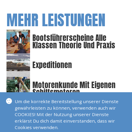
MEHR LEISTUNGEN
Bootsführerscheine Alle
Klassen Theorie Und Praxis
Expeditionen
Motorenkunde Mit Eigenen
Schiffsmotoren
Um die korrekte Bereitstellung unserer Dienste
gewährleisten zu können, verwenden auch wir
Revierberatung
COOKIES! Mit der Nutzung unserer Dienste
erklärst Du dich damit einverstanden, dass wir
Cookies verwenden.