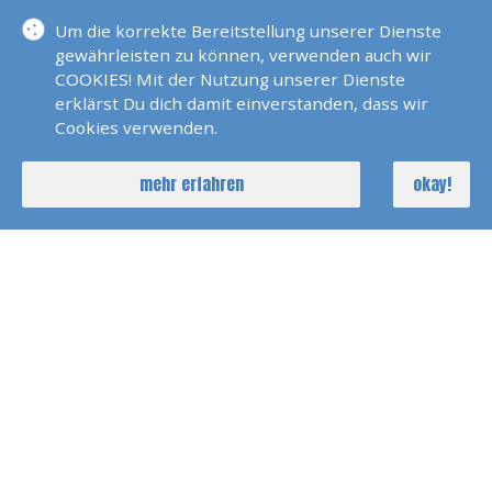
Um die korrekte Bereitstellung unserer Dienste
gewährleisten zu können, verwenden auch wir
sail & more beim DRK
COOKIES! Mit der Nutzung unserer Dienste
Kreisverband Baden-Baden
erklärst Du dich damit einverstanden, dass wir
Cookies verwenden.
e.V.
Schweigrotherstr. 8
mehr erfahren
okay!
76530 Baden Baden
00491778358976
rheinstetten@sail-and-
more.de
KONTAKTFORMULAR