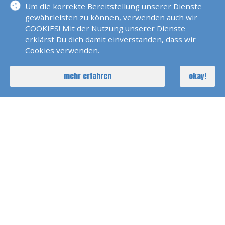
Um die korrekte Bereitstellung unserer Dienste
gewährleisten zu können, verwenden auch wir
COOKIES! Mit der Nutzung unserer Dienste
sail & more beim DRK
erklärst Du dich damit einverstanden, dass wir
Kreisverband Baden-Baden
Cookies verwenden.
e.V.
Schweigrotherstr. 8
mehr erfahren
okay!
76530 Baden Baden
00491778358976
rheinstetten@sail-and-
more.de
KONTAKTFORMULAR
FOLGE UNS AUF