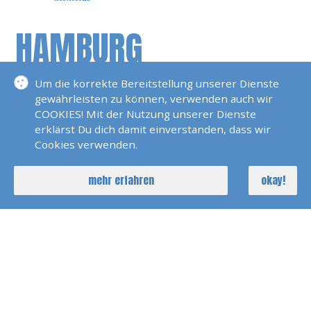
HAMBURG
Hamburg
Um die korrekte Bereitstellung unserer Dienste
gewährleisten zu können, verwenden auch wir
MEDIA
COOKIES! Mit der Nutzung unserer Dienste
HESSEN
erklärst Du dich damit einverstanden, dass wir
Cookies verwenden.
Griesheim / Darmstadt
mehr erfahren
okay!
YACHTSCHULEN
- Hauptsitz
NORDRHEIN-
WESTFALEN