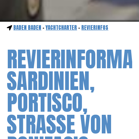
BADEN BADEN
-
YACHTCHARTER
-
REVIERINFOS
REVIERINFORMA
SARDINIEN,
PORTISCO,
STRASSE VON B