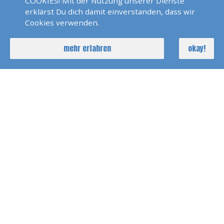
Praxis:
COOKIES! Mit der Nutzung unserer Dienste
erklärst Du dich damit einverstanden, dass wir
Cookies verwenden.
Zeitaufwand:
mind. 4 - 5 UE je 1 Stunden zu
zweit auf dem Boot.
mehr erfahren
okay!
Du fährst mind. 4 - 5 x zu zweit eine Stunde und
die Prüfungsfahrt ca. 10 min. Weitere
Fahrstunden sind in diesem Premiumpaket
enthalten.
In der praktischen Prüfung müssen die
theoretischen Kenntnisse auf einem Boot unter
Antriebsmaschine umgesetzt und angewendet
werden. Es sind verschiedene Manöver u. a. das
Rettungsmanöver, an und Ablegen,
seemännische Knoten etc. vorzuführen.
Wir bilden Dich so aus, dass wir Dir unsere Boote
am Rhein mit einem guten Gefühl exklusiv