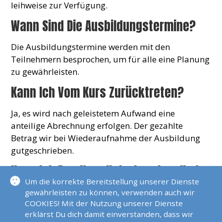
leihweise zur Verfügung.
Wann Sind Die Ausbildungstermine?
Die Ausbildungstermine werden mit den
Teilnehmern besprochen, um für alle eine Planung
zu gewährleisten.
Kann Ich Vom Kurs Zurücktreten?
Ja, es wird nach geleistetem Aufwand eine
anteilige Abrechnung erfolgen. Der gezahlte
Betrag wir bei Wiederaufnahme der Ausbildung
gutgeschrieben.
Kann Ich Den Kurs Unterbrechen Und
Später Weitermachen?
Um die korrekte Bereitstellung unserer Dienste
gewährleisten zu können, verwenden auch wir
COOKIES! Mit der Nutzung unserer Dienste
Ja, der Kurs kann jederzeit unterbrochen werden
erklärst Du dich damit einverstanden, dass wir
und zu einem späteren Zeitpunkt weitergeführt