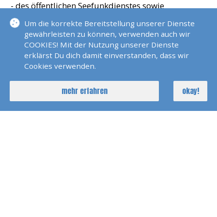
- des öffentlichen Seefunkdienstes sowie
- der englischen Sprache in Wort und Schrift zum
Um die korrekte Bereitstellung unserer Dienste
Austausch von Informationen auf See
gewährleisten zu können, verwenden auch wir
sind nachzuweisen.
COOKIES! Mit der Nutzung unserer Dienste
erklärst Du dich damit einverstanden, dass wir
Praxis:
Cookies verwenden.
In der praktischen Prüfung müssen
mehr erfahren
okay!
Pflichtaufgaben (aus den Bereichen
terrestrischer Seefunk und Seefunk über
Satelliten) erfolgreich gelöst und sonstige
Fertigkeiten (Inmarsat A/B/M und C) unter
Bedienung von UKW/GW/KW/Inmarsat-Anlagen
nachgewiesen werden.
PREISE