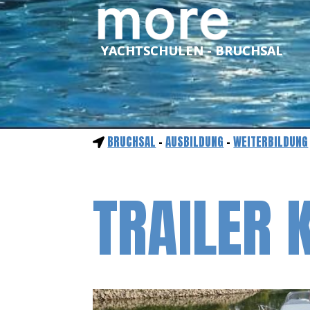
YACHTSCHULEN - BRUCHSAL
BRUCHSAL
-
AUSBILDUNG
-
WEITERBILDUNG
TRAILER 