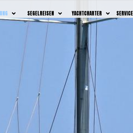
DUNG
SEGELREISEN
YACHTCHARTER
SERVIC
HRERSCHEINE
AKTUELLE REISEN
EIGENE YACHTEN
LEISTU
EINE
BILDER REISEN
BELEGUNGSPLAN EIGENE
TEAM
YACHTEN
IGNALMITTEL
SKIPPER
VIDEOS
WELTWEITE
ILDUNG
FAQ
NEWSLE
YACHTCHARTER
DUNGSBOOTE
BLOG
REVIERINFOS
ERFOLG
FAQ
RMINE
GSTERMINE
URS