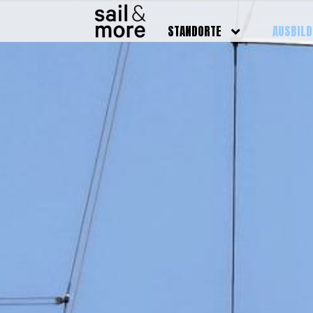
STANDORTE
AUSBIL
DEUTSCHLAND
BOOTSFÜ
BADEN BADEN
FUNKSCH
BRUCHSAL
SEENOTS
GRIESHEIM /
WEITERB
DARMSTADT
AUSBIL
HAMBURG
PREISE
HEIDELBERG
KURSTE
KARLSRUHE
PRÜFUN
KÖLN
ONLINEK
PFORZHEIM
FAQ
RHEINSTETTEN
SWR BADEN BADEN
STUTTGART