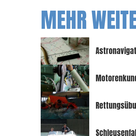
MEHR WEIT
Astronaviga
Motorenkun
Rettungsüb
Schleusenfa