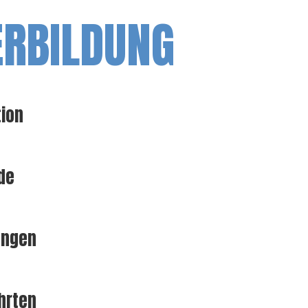
ERBILDUNG
tion
de
ungen
hrten