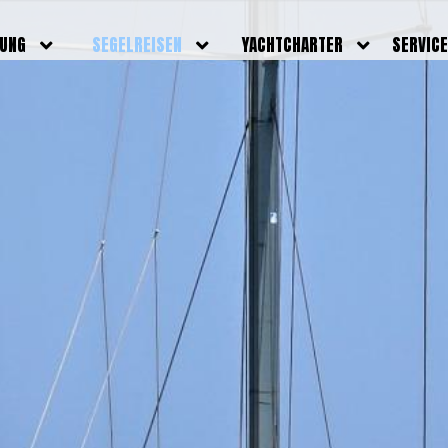
DUNG
SEGELREISEN
YACHTCHARTER
SERVIC
HRERSCHEINE
AKTUELLE REISEN
EIGENE YACHTEN
LEISTU
EINE
BILDER REISEN
BELEGUNGSPLAN EIGENE
TEAM
YACHTEN
IGNALMITTEL
SKIPPER
VIDEOS
WELTWEITE
ILDUNG
FAQ
NEWSLE
YACHTCHARTER
DUNGSBOOTE
BLOG
REVIERINFOS
ERFOLG
FAQ
RMINE
GSTERMINE
URS