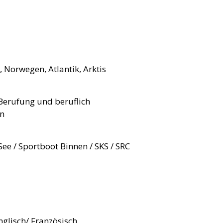
 Norwegen, Atlantik, Arktis
 Berufung und beruflich
in
ee / Sportboot Binnen / SKS / SRC
nglisch/ Französisch