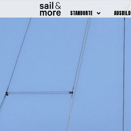
STANDORTE
AUSBIL
DEUTSCHLAND
BOOTSFÜ
BADEN BADEN
FUNKSCH
BRUCHSAL
SEENOTS
GRIESHEIM /
WEITERB
DARMSTADT
AUSBIL
HAMBURG
PREISE
HEIDELBERG
KURSTE
KARLSRUHE
PRÜFUN
KÖLN
ONLINEK
PFORZHEIM
FAQ
RHEINSTETTEN
SWR BADEN BADEN
STUTTGART