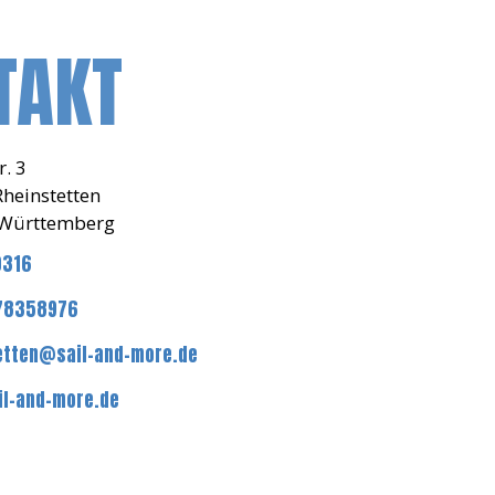
TAKT
r. 3
heinstetten
Württemberg
0316
78358976
etten@sail-and-more.de
l-and-more.de