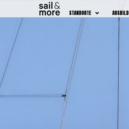
STANDORTE
AUSBIL
DEUTSCHLAND
BOOTSFÜ
BADEN BADEN
FUNKSCH
BRUCHSAL
SEENOTS
GRIESHEIM /
WEITERB
DARMSTADT
AUSBIL
HAMBURG
PREISE
HEIDELBERG
KURSTE
KARLSRUHE
PRÜFUN
KÖLN
ONLINEK
PFORZHEIM
FAQ
RHEINSTETTEN
SWR BADEN BADEN
STUTTGART