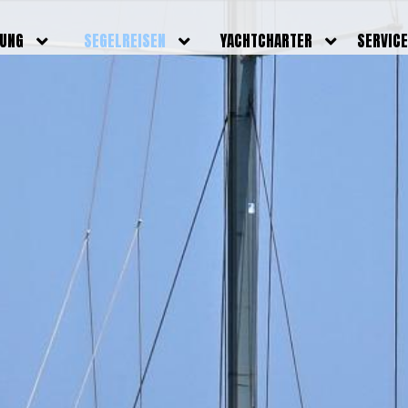
DUNG
SEGELREISEN
YACHTCHARTER
SERVIC
HRERSCHEINE
AKTUELLE REISEN
EIGENE YACHTEN
LEISTU
EINE
BILDER REISEN
BELEGUNGSPLAN EIGENE
TEAM
YACHTEN
IGNALMITTEL
SKIPPER
VIDEOS
WELTWEITE
ILDUNG
FAQ
NEWSLE
YACHTCHARTER
DUNGSBOOTE
BLOG
REVIERINFOS
ERFOLG
FAQ
RMINE
GSTERMINE
URS