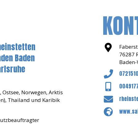
KON
heinstetten
Faberst
76287 R
aden Baden
Baden-
arlsruhe
072151
004917
, Ostsee, Norwegen, Arktis
rheinst
en), Thailand und Karibik
www.sai
utzbeauftragter