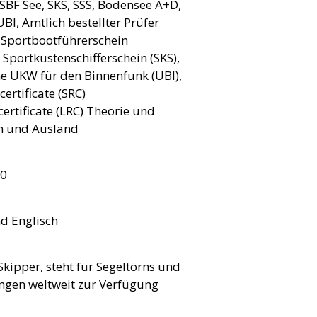
 SBF See, SKS, SSS, Bodensee A+D,
BI, Amtlich bestellter Prüfer
 Sportbootführerschein
Sportküstenschifferschein (SKS),
e UKW für den Binnenfunk (UBI),
ertificate (SRC)
ertificate (LRC) Theorie und
In und Ausland
00
d Englisch
kipper, steht für Segeltörns und
gen weltweit zur Verfügung