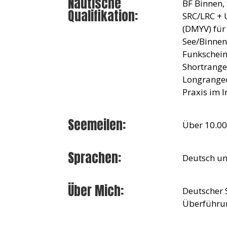
Nautische
BF Binnen,
Qualifikation:
SRC/LRC + U
(DMYV) für
See/Binnen 
Funkschein
Shortrangec
Longrangec
Praxis im 
Seemeilen:
Über 10.0
Sprachen:
Deutsch un
Über Mich:
Deutscher S
Überführun