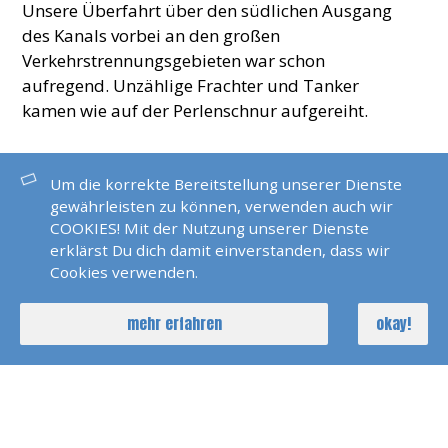
Unsere Überfahrt über den südlichen Ausgang
des Kanals vorbei an den großen
Verkehrstrennungsgebieten war schon
aufregend. Unzählige Frachter und Tanker
kamen wie auf der Perlenschnur aufgereiht.
Ohne AIS war es nicht leicht den Kurs der
Ozeanriesen richtig einzuschätzen. Bei diesigem
Um die korrekte Bereitstellung unserer Dienste
gewährleisten zu können, verwenden auch wir
Wetter fuhren wir bei den Needels in den Solent.
COOKIES! Mit der Nutzung unserer Dienste
Fast jede Glocke bimmelt hier im Seegang.
erklärst Du dich damit einverstanden, dass wir
Bei dem Wetter ist mir das jetzt endlich klar :-)
Cookies verwenden.
Wir hatten perfekt gerechnet und geplant und
mehr erfahren
okay!
fuhren mit Rückenstrom 10 Knoten über Grund
bei leichten achterlichen Winden. Eine Yacht im
ehrwürdigen Cowes Yachtclub rundete diese
Überfahrt perfekt ab.