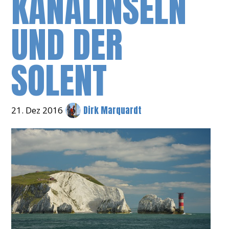
KANALINSELN
UND DER
SOLENT
Dirk Marquardt
21. Dez 2016