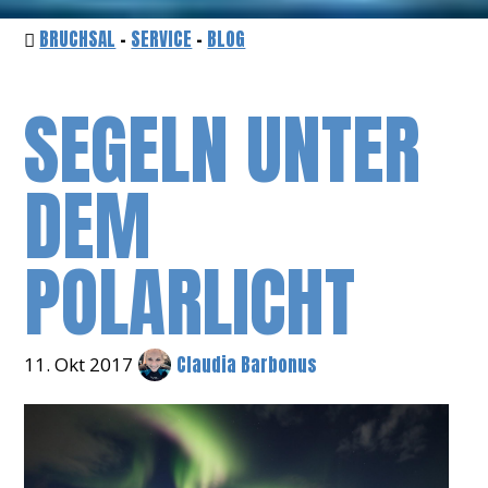
BRUCHSAL
-
SERVICE
-
BLOG
SEGELN UNTER
DEM
POLARLICHT
Claudia Barbonus
11. Okt 2017