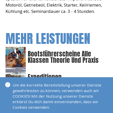
Motoröl, Getriebeöl, Elektrik, Starter, Keilriemen,
Kühlung etc. Seminardauer ca. 3 - 4 Stunden.
MEHR LEISTUNGEN
Bootsführerscheine Alle
Klassen Theorie Und Praxis
Expeditionen
Um die korrekte Bereitstellung unserer Dienste
gewährleisten zu können, verwenden auch wir
Gutschein
COOKIES! Mit der Nutzung unserer Dienste
erklärst Du dich damit einverstanden, dass wir
Cookies verwenden.