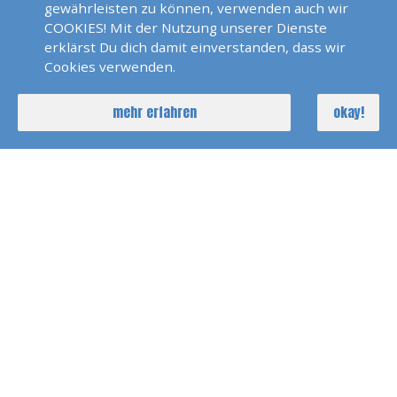
Segelreviere Der Welt
gewährleisten zu können, verwenden auch wir
Mallorca
COOKIES! Mit der Nutzung unserer Dienste
erklärst Du dich damit einverstanden, dass wir
Die Schönsten Ankerplätze
Cookies verwenden.
Und Segelreviere Der Welt,
Dalmatien
mehr erfahren
okay!
Norwegen 2017
Die Schönsten
Segelreviere Der Welt, Elba
Schoensten Ankerplaetze
Der Welt, Die Kornaten