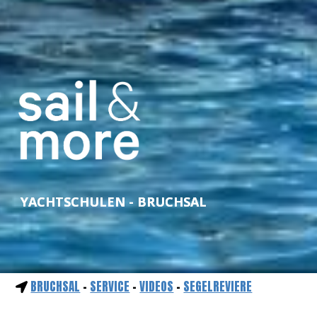
YACHTSCHULEN - BRUCHSAL
BRUCHSAL
-
SERVICE
-
VIDEOS
-
SEGELREVIERE