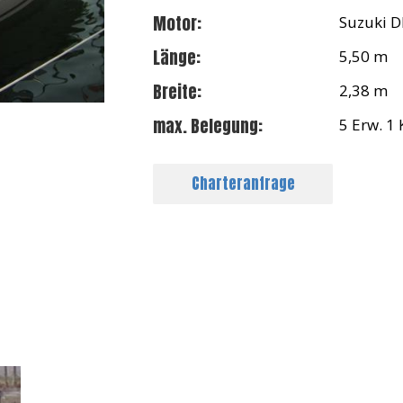
Motor:
Suzuki D
Länge:
5,50 m
Breite:
2,38 m
max. Belegung:
5 Erw. 1 
Charteranfrage