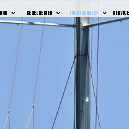
DUNG
SEGELREISEN
YACHTCHARTER
SERVIC
HRERSCHEINE
AKTUELLE REISEN
EIGENE YACHTEN
LEISTU
EINE
BILDER REISEN
BELEGUNGSPLAN EIGENE
TEAM
YACHTEN
IGNALMITTEL
SKIPPER
VIDEOS
WELTWEITE
ILDUNG
FAQ
NEWSLE
YACHTCHARTER
DUNGSBOOTE
BLOG
REVIERINFOS
ERFOLG
FAQ
RMINE
GSTERMINE
URS