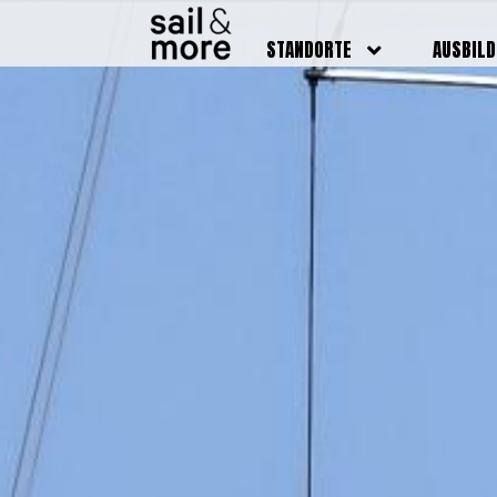
STANDORTE
AUSBIL
DEUTSCHLAND
BOOTSFÜ
BADEN BADEN
FUNKSCH
BRUCHSAL
SEENOTS
GRIESHEIM /
WEITERB
DARMSTADT
AUSBIL
HAMBURG
PREISE
HEIDELBERG
KURSTE
KARLSRUHE
PRÜFUN
KÖLN
ONLINEK
PFORZHEIM
FAQ
RHEINSTETTEN
SWR BADEN BADEN
STUTTGART