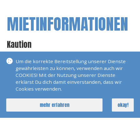
MIETINFORMATIONEN
Kaution
0 EUR
Ausbildungsboot Keine Vermietung
Um die korrekte Bereitstellung unserer Dienste
gewährleisten zu können, verwenden auch wir
Übergabezeiten
COOKIES! Mit der Nutzung unserer Dienste
erklärst Du dich damit einverstanden, dass wir
Cookies verwenden.
Fahrgebiet
Rhein, Neckar, Main, Mosel
mehr erfahren
okay!
Führerschein
Sportbootführerschein See/Binnen oder
Bodenseeschifferpatent