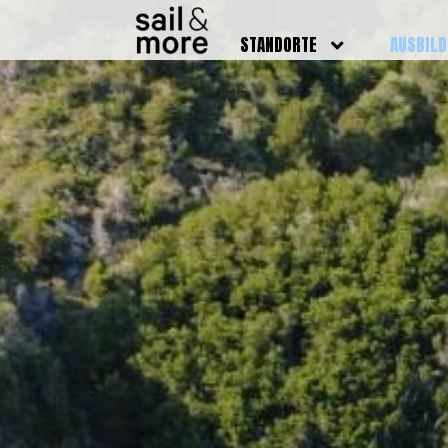
STANDORTE
AUSBIL
DEUTSCHLAND
BOOTSFÜ
BADEN BADEN
FUNKSCH
BRUCHSAL
SEENOTS
GRIESHEIM /
WEITERB
DARMSTADT
AUSBIL
HAMBURG
PREISE
HEIDELBERG
KURSTE
KARLSRUHE
PRÜFUN
KÖLN
ONLINEK
PFORZHEIM
FAQ
RHEINSTETTEN
SWR BADEN BADEN
STUTTGART