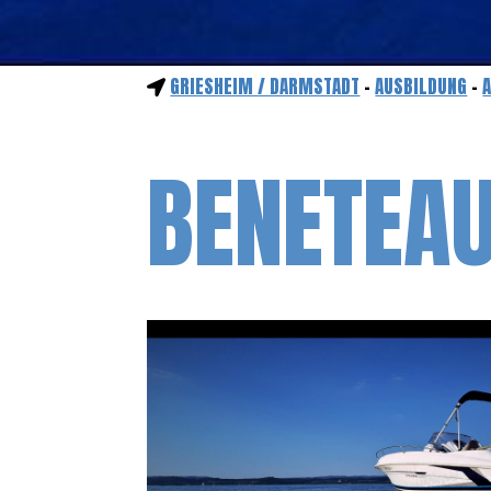
GRIESHEIM / DARMSTADT
-
AUSBILDUNG
-
BENETEAU