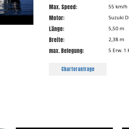
Max. Speed:
55 km/h
Motor:
Suzuki D
Länge:
5,50 m
Breite:
2,38 m
max. Belegung:
5 Erw. 1 
Charteranfrage