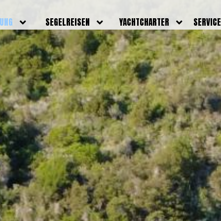
DUNG
SEGELREISEN
YACHTCHARTER
SERVIC
HRERSCHEINE
AKTUELLE REISEN
EIGENE YACHTEN
LEISTU
EINE
BILDER REISEN
BELEGUNGSPLAN EIGENE
TEAM
YACHTEN
IGNALMITTEL
SKIPPER
VIDEOS
WELTWEITE
ILDUNG
FAQ
NEWSLE
YACHTCHARTER
DUNGSBOOTE
BLOG
REVIERINFOS
ERFOLG
FAQ
RMINE
GSTERMINE
URS