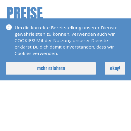
PREISE
Um die korrekte Bereitstellung unserer Dienste
Einzelpreis
gewährleisten zu können, verwenden auch wir
COOKIES! Mit der Nutzung unserer Dienste
590 EUR
Grundpreis
erklärst Du dich damit einverstanden, dass wir
Cookies verwenden.
200 EUR
Lehrmaterialkosten
mehr erfahren
okay!
ca. 150 € pro
Prüfungskosten
Teilprüfung
nach Aufwand
Fahrkostenanteil Prüfer
GESAMT
790 EUR
Rabatte