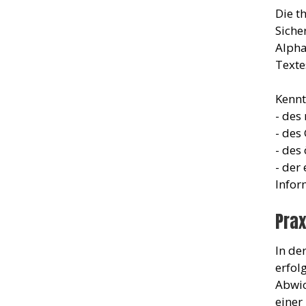
Die t
Siche
Alpha
Texte
Kennt
- des
- des
- des
- der
Infor
Prax
In de
erfol
Abwic
einer