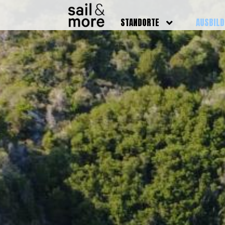
STANDORTE
AUSBIL
DEUTSCHLAND
BOOTSFÜ
BADEN BADEN
FUNKSCH
BRUCHSAL
SEENOTS
GRIESHEIM /
WEITERB
DARMSTADT
AUSBIL
HAMBURG
PREISE
HEIDELBERG
KURSTE
KARLSRUHE
PRÜFUN
KÖLN
ONLINEK
PFORZHEIM
FAQ
RHEINSTETTEN
SWR BADEN BADEN
STUTTGART