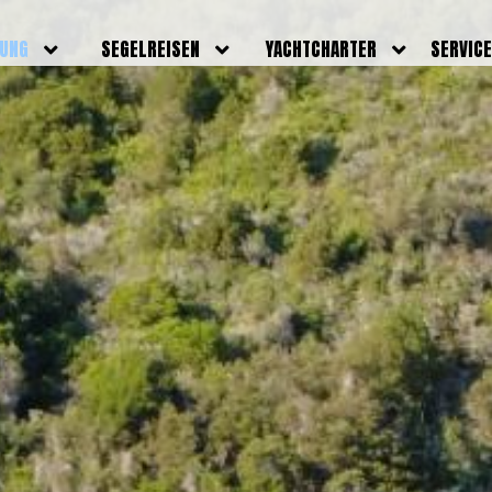
DUNG
SEGELREISEN
YACHTCHARTER
SERVIC
HRERSCHEINE
AKTUELLE REISEN
EIGENE YACHTEN
LEISTU
EINE
BILDER REISEN
BELEGUNGSPLAN EIGENE
TEAM
YACHTEN
IGNALMITTEL
SKIPPER
VIDEOS
WELTWEITE
ILDUNG
FAQ
NEWSLE
YACHTCHARTER
DUNGSBOOTE
BLOG
REVIERINFOS
ERFOLG
FAQ
RMINE
GSTERMINE
URS