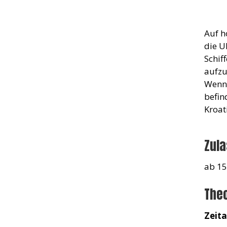
Auf h
die U
Schif
aufzu
Wenn 
befin
Kroat
Zul
ab 15
Theo
Zeit