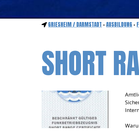
GRIESHEIM / DARMSTADT
-
AUSBILDUNG
-
SHORT RA
Amtli
Siche
Inter
Warum