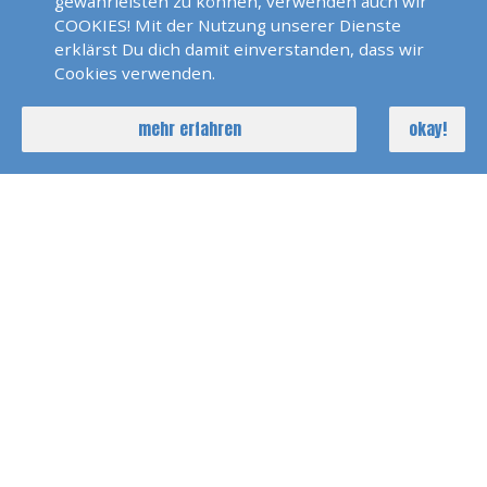
gewährleisten zu können, verwenden auch wir
COOKIES! Mit der Nutzung unserer Dienste
erklärst Du dich damit einverstanden, dass wir
Long Range Certificate (LRC)
Cookies verwenden.
390 EUR
Grundpreis
mehr erfahren
okay!
Lehrmaterialkosten
all incl.
Fahrstunden
-
Arztkosten
-
220 EUR
Prüfungskosten
ca.
Fahrkostenanteil
-
Prüfer
Zeitaufwand Theorie
ca. 3 Abende+ 1 Abend
vor der Prüfung