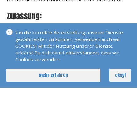
Zulassung:
Zulassungsvoraussetzungen sind die Vollendung
Um die korrekte Bereitstellung unserer Dienste
des 16. Lebensjahres und der Besitz eines
gewährleisten zu können, verwenden auch wir
amtlichen Sportbootführerscheins oder eines
COOKIES! Mit der Nutzung unserer Dienste
sonstigen Befähigungsnachweises zum Führen
erklärst Du dich damit einverstanden, dass wir
von Wasser-sportfahrzeugen.
Cookies verwenden.
Theorie:
mehr erfahren
okay!
Im theoretischen Teil ist ein Fragebogen mit 15
Fragen aus dem 60 Fragen umfassenden Fragen-
und Antwortkatalog zu beantworten.
Praxis:
Im praktischen Teil ist die sichere Handhabung
von Seenotsignalmitteln im tatsächlichen