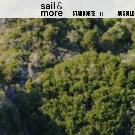
STANDORTE
AUSBIL
DEUTSCHLAND
BOOTSFÜ
BADEN BADEN
FUNKSCH
BRUCHSAL
SEENOTS
GRIESHEIM /
WEITERB
DARMSTADT
AUSBIL
HAMBURG
PREISE
HEIDELBERG
KURSTE
KARLSRUHE
PRÜFUN
KÖLN
ONLINEK
PFORZHEIM
FAQ
RHEINSTETTEN
SWR BADEN BADEN
STUTTGART