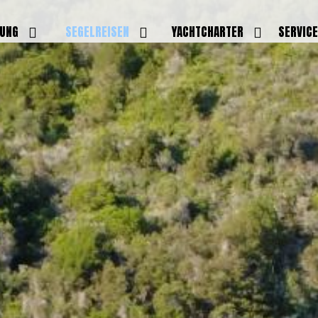
DUNG
SEGELREISEN
YACHTCHARTER
SERVIC
HRERSCHEINE
AKTUELLE REISEN
EIGENE YACHTEN
LEISTU
EINE
BILDER REISEN
BELEGUNGSPLAN EIGENE
TEAM
YACHTEN
IGNALMITTEL
SKIPPER
VIDEOS
WELTWEITE
ILDUNG
FAQ
NEWSLE
YACHTCHARTER
DUNGSBOOTE
BLOG
REVIERINFOS
ERFOLG
FAQ
RMINE
GSTERMINE
URS