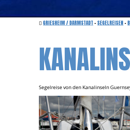
GRIESHEIM / DARMSTADT
-
SEGELREISEN
-
B
KANALINS
Segelreise von den Kanalinseln Guernse