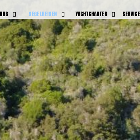
DUNG
SEGELREISEN
YACHTCHARTER
SERVIC
HRERSCHEINE
AKTUELLE REISEN
EIGENE YACHTEN
LEISTU
EINE
BILDER REISEN
BELEGUNGSPLAN EIGENE
TEAM
YACHTEN
IGNALMITTEL
SKIPPER
VIDEOS
WELTWEITE
ILDUNG
FAQ
NEWSLE
YACHTCHARTER
DUNGSBOOTE
BLOG
REVIERINFOS
ERFOLG
FAQ
RMINE
GSTERMINE
URS