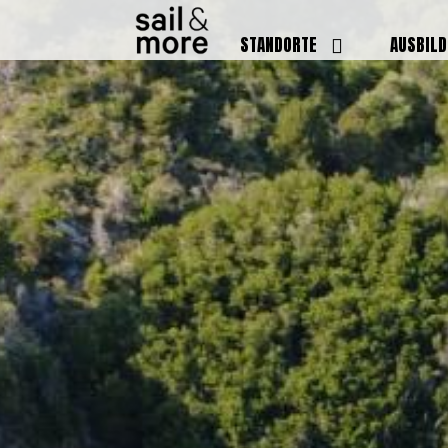
STANDORTE
AUSBIL
DEUTSCHLAND
BOOTSFÜ
BADEN BADEN
FUNKSCH
BRUCHSAL
SEENOTS
GRIESHEIM /
WEITERB
DARMSTADT
AUSBIL
HAMBURG
PREISE
HEIDELBERG
KURSTE
KARLSRUHE
PRÜFUN
KÖLN
ONLINEK
PFORZHEIM
FAQ
RHEINSTETTEN
SWR BADEN BADEN
STUTTGART