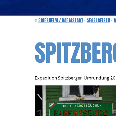
GRIESHEIM / DARMSTADT
-
SEGELREISEN
-
B
SPITZBER
Expedition Spitzbergen Umrundung 2