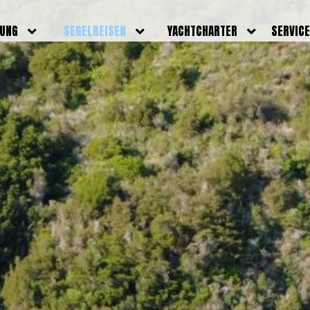
DUNG
SEGELREISEN
YACHTCHARTER
SERVIC
HRERSCHEINE
AKTUELLE REISEN
EIGENE YACHTEN
LEISTU
EINE
BILDER REISEN
BELEGUNGSPLAN EIGENE
TEAM
YACHTEN
IGNALMITTEL
SKIPPER
VIDEOS
WELTWEITE
ILDUNG
FAQ
NEWSLE
YACHTCHARTER
DUNGSBOOTE
BLOG
REVIERINFOS
ERFOLG
FAQ
RMINE
GSTERMINE
URS