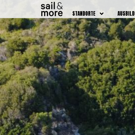
STANDORTE
AUSBIL
DEUTSCHLAND
BOOTSFÜ
BADEN BADEN
FUNKSCH
BRUCHSAL
SEENOTS
GRIESHEIM /
WEITERB
DARMSTADT
AUSBIL
HAMBURG
PREISE
HEIDELBERG
KURSTE
KARLSRUHE
PRÜFUN
KÖLN
ONLINEK
PFORZHEIM
FAQ
RHEINSTETTEN
SWR BADEN BADEN
STUTTGART