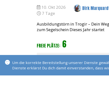
10. Okt 2026
Dirk Marquard
7 Tage
Ausbildungstörn in Trogir – Dein We
zum Segelschein Dieses Jahr startet
unser Ausbildungstörn für den SKS
6
(Sportküstenschifferschein) und den
FREIE PLÄTZE:
SBFS (Sportbootführerschein See) in
Trogir, K
DETAILS
Um die korrekte Bereitstellung unserer Dienste gew
Dienste erklärst Du dich damit einverstanden, dass w