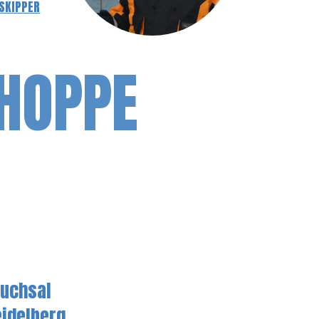
SKIPPER
HOPPE
ruchsal
eidelberg