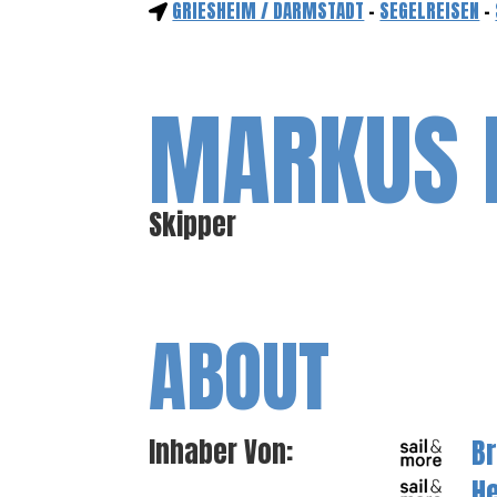
GRIESHEIM / DARMSTADT
-
SEGELREISEN
-
MARKUS 
Skipper
ABOUT
B
Inhaber Von:
H