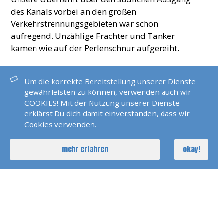
des Kanals vorbei an den großen
Verkehrstrennungsgebieten war schon
aufregend. Unzählige Frachter und Tanker
kamen wie auf der Perlenschnur aufgereiht.
Ohne AIS war es nicht leicht den Kurs der
Um die korrekte Bereitstellung unserer Dienste
Ozeanriesen richtig einzuschätzen. Bei diesigem
gewährleisten zu können, verwenden auch wir
Wetter fuhren wir bei den Needels in den Solent.
COOKIES! Mit der Nutzung unserer Dienste
Fast jede Glocke bimmelt hier im Seegang.
erklärst Du dich damit einverstanden, dass wir
Bei dem Wetter ist mir das jetzt endlich klar :-)
Cookies verwenden.
Wir hatten perfekt gerechnet und geplant und
mehr erfahren
okay!
fuhren mit Rückenstrom 10 Knoten über Grund
bei leichten achterlichen Winden. Eine Yacht im
ehrwürdigen Cowes Yachtclub rundete diese
Überfahrt perfekt ab.