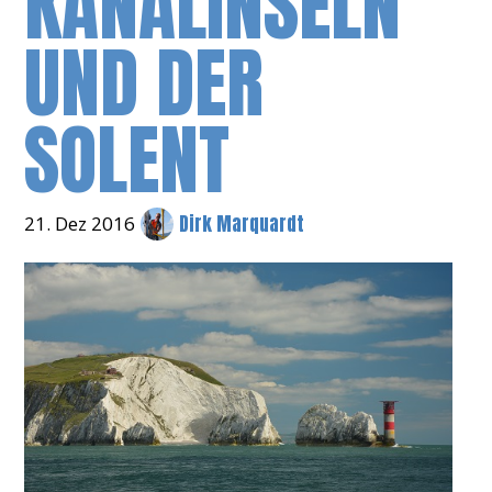
KANALINSELN
UND DER
SOLENT
Dirk Marquardt
21. Dez 2016