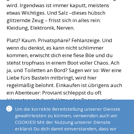
wird. Irgendwas ist immer kaputt, meistens
etwas Wichtiges. Und Salz –dieses hübsch
glitzernde Zeug – frisst sich in alles rein:
Kleidung, Elektronik, Nerven.
Platz? Kaum. Privatsphäre? Fehlanzeige. Und
wenn du denkst, es kann nicht schlimmer
kommen, erwischt dich eine fiese Böe und du
stehst tropfnass in einem Boot voller Chaos. Ach
ja, und Toiletten an Bord? Sagen wir so: Wer eine
Liebe fürs Basteln mitbringt, wird hier
regelmäßig belohnt. Einkaufen ist übrigens auch
ein Abenteuer: Proviant schleppst du oft
kilometerweit durch Hitze oder Regen zurück
zum Dinghi – und wehe, du hast was vergessen.
Um die korrekte Bereitstellung unserer Dienste
Nochmal losfahren? Viel Spaß.
gewährleisten zu können, verwenden auch wir
COOKIES! Mit der Nutzung unserer Dienste
Segeln ist kein Dauerurlaub. Es ist ein Leben mit
erklärst Du dich damit einverstanden, dass wir