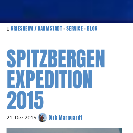
GRIESHEIM / DARMSTADT
-
SERVICE
-
BLOG
SPITZBERGEN
EXPEDITION
2015
Dirk Marquardt
21. Dez 2015