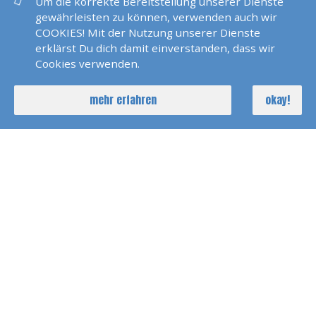
Griesheim
Um die korrekte Bereitstellung unserer Dienste
gewährleisten zu können, verwenden auch wir
SKS Prüfungstörn Trogir
COOKIES! Mit der Nutzung unserer Dienste
2025
erklärst Du dich damit einverstanden, dass wir
Cookies verwenden.
SKP SBFS Prüfung Trogir
mehr erfahren
okay!
2023
SKS Und SBFS Prüfung Trogir
Mai 2025
SKS Und SBFS Prüfung Trogir
Oktober 2024
RYA Yachtmaster Exam
Schottland 2025
Prüfung Sportboot