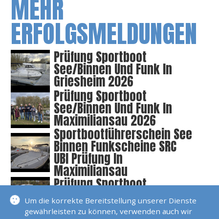
MEHR
ERFOLGSMELDUNGEN
Prüfung Sportboot
See/Binnen Und Funk In
Griesheim 2026
Prüfung Sportboot
See/Binnen Und Funk In
Maximiliansau 2026
Sportbootführerschein See
Binnen Funkscheine SRC
UBI Prüfung In
Maximiliansau
Prüfung Sportboot
See/Binnen Und Funk In
Um die korrekte Bereitstellung unserer Dienste
Griesheim
gewährleisten zu können, verwenden auch wir