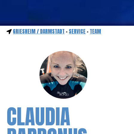
GRIESHEIM / DARMSTADT
-
SERVICE
-
TEAM
CLAUDIA