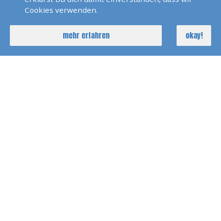
sail & more
Cookies verwenden.
Schöneweibergasse 106
64347 Griesheim
mehr erfahren
okay!
00491716836513
info@sail-and-more.de
KONTAKTFORMULAR
FOLGE UNS AUF
FACEBOOK
GRIESHEIM / DARMSTADT
INSTAGRAM