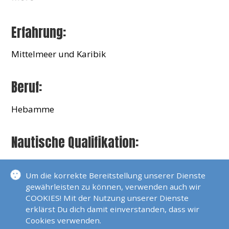
Erfahrung:
Mittelmeer und Karibik
Beruf:
Hebamme
Nautische Qualifikation:
Sportbootführerschein Binnen,
Um die korrekte Bereitstellung unserer Dienste
Sportbootführerschein See,
gewährleisten zu können, verwenden auch wir
Sportküstenschifferschein,
COOKIES! Mit der Nutzung unserer Dienste
Bodenseeschifferpatent, Funk (SRC+UBI)
erklärst Du dich damit einverstanden, dass wir
Cookies verwenden.