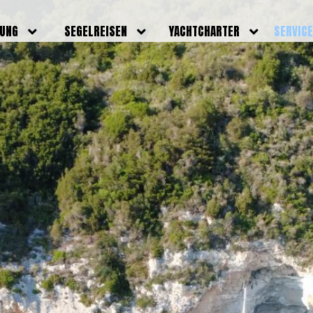
DUNG
SEGELREISEN
YACHTCHARTER
SERVIC
HRERSCHEINE
AKTUELLE REISEN
EIGENE YACHTEN
LEISTU
EINE
BILDER REISEN
BELEGUNGSPLAN EIGENE
TEAM
YACHTEN
IGNALMITTEL
SKIPPER
VIDEOS
WELTWEITE
ILDUNG
FAQ
NEWSLE
YACHTCHARTER
DUNGSBOOTE
BLOG
REVIERINFOS
ERFOLG
FAQ
RMINE
GSTERMINE
URS