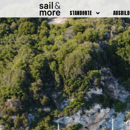
STANDORTE
AUSBIL
DEUTSCHLAND
BOOTSFÜ
BADEN BADEN
FUNKSCH
BRUCHSAL
SEENOTS
GRIESHEIM /
WEITERB
DARMSTADT
AUSBIL
HAMBURG
PREISE
HEIDELBERG
KURSTE
KARLSRUHE
PRÜFUN
KÖLN
ONLINEK
PFORZHEIM
FAQ
RHEINSTETTEN
SWR BADEN BADEN
STUTTGART