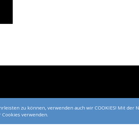
ährleisten zu können, verwenden auch wir COOKIES! Mit der 
ir Cookies verwenden.
ARMSTADT