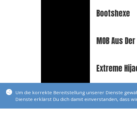
Bootshexe
MOB Aus Der 
Extreme Hija
Um die korrekte Bereitstellung unserer Dienste gew
Im Mast Eine
Dienste erklärst Du dich damit einverstanden, dass w
Extreme Boo