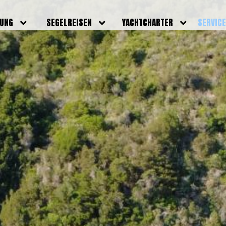
DUNG
SEGELREISEN
YACHTCHARTER
SERVIC
HRERSCHEINE
AKTUELLE REISEN
EIGENE YACHTEN
LEISTU
EINE
BILDER REISEN
BELEGUNGSPLAN EIGENE
TEAM
YACHTEN
IGNALMITTEL
SKIPPER
VIDEOS
WELTWEITE
ILDUNG
FAQ
NEWSLE
YACHTCHARTER
DUNGSBOOTE
BLOG
REVIERINFOS
ERFOLG
FAQ
RMINE
GSTERMINE
URS