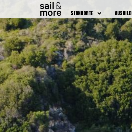
STANDORTE
AUSBIL
DEUTSCHLAND
BOOTSFÜ
BADEN BADEN
FUNKSCH
BRUCHSAL
SEENOTS
GRIESHEIM /
WEITERB
DARMSTADT
AUSBIL
HAMBURG
PREISE
HEIDELBERG
KURSTE
KARLSRUHE
PRÜFUN
KÖLN
ONLINEK
PFORZHEIM
FAQ
RHEINSTETTEN
SWR BADEN BADEN
STUTTGART