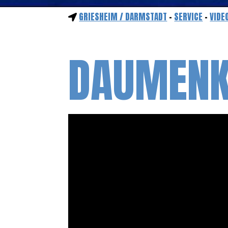
GRIESHEIM / DARMSTADT
-
SERVICE
-
VIDE
DAUMENK