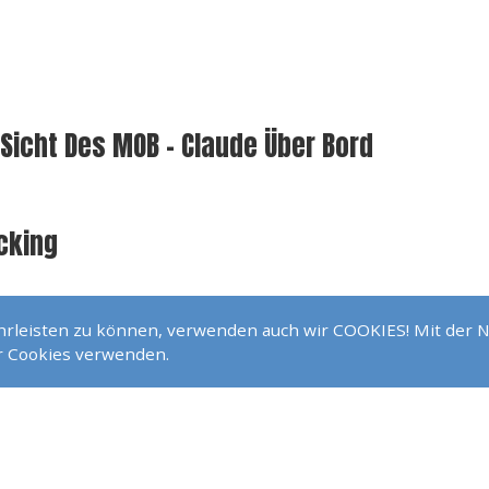
Sicht Des MOB - Claude Über Bord
cking
ährleisten zu können, verwenden auch wir COOKIES! Mit der 
r Dehler 38
ir Cookies verwenden.
ming And Swing