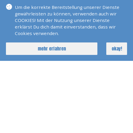
HAMBURG
Um die korrekte Bereitstellung unserer Dienste
Hamburg
gewährleisten zu können, verwenden auch wir
COOKIES! Mit der Nutzung unserer Dienste
MEDIA
erklärst Du dich damit einverstanden, dass wir
Cookies verwenden.
HESSEN
mehr erfahren
okay!
Griesheim / Darmstadt
YACHTSCHULEN
- Hauptsitz
NORDRHEIN-
WESTFALEN
Köln
MEDIA