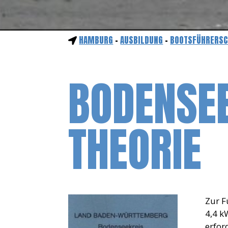
HAMBURG
-
AUSBILDUNG
-
BOOTSFÜHRERSC
BODENSEE
THEORIE
Zur F
4,4 k
erfor