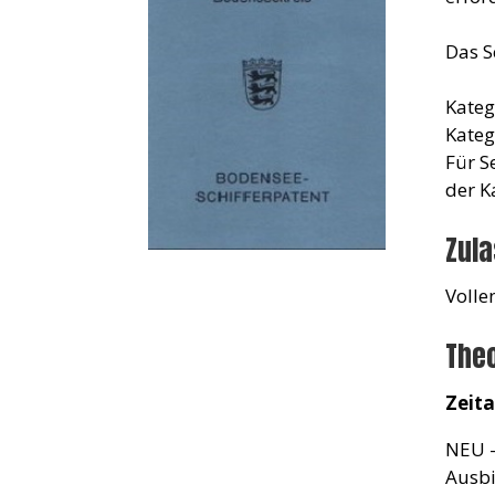
Das S
Kateg
Kateg
Für S
der K
Zul
Volle
Theo
Zeit
NEU -
Ausbi